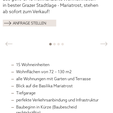
Kontaktaufnahme im Rahmen dieser Anfrage gespeichert.
in bester Grazer Stadtlage - Mariatrost, stehen
(
Datenschutzerklärung
).
ab sofort zum Verkauf!
ANFRAGE STELLEN
*Pflichtfeld
15 Wohneinheiten
Wohnflächen von 72 – 130 m2
alle Wohnungen mit Garten und Terrasse
Blick auf die Basilika Mariatrost
Tiefgarage
perfekte Verkehrsanbindung und Infrastruktur
Baubeginn in Kürze (Baubescheid
rechtskräftig)