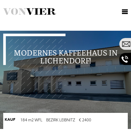
MODERNES KAFFEEHAUS IN LICHENDORF!
MODERNES KAFFEEHAUS IN
LICHENDORF!
KAUF
184
m2
WFL
BEZIRK LEIBNITZ
€ 2400
Ihre Kontaktdaten werden zum Zweck der