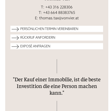
T: +43 316 228306
T: +43 664 88383765
E:
thomas.tax@vonvier.at
PERSÖNLICHEN TERMIN VEREINBAREN
RÜCKRUF ANFORDERN
EXPOSÈ ANFRAGEN
Ihre Kontaktdaten werden zum Zweck der
Kontaktaufnahme im Rahmen dieser Anfrage
Ihre Kontaktdaten werden zum Zweck der
gespeichert. (
Datenschutzerklärung
).
Ihre Kontaktdaten werden zum Zweck der
Kontaktaufnahme im Rahmen dieser Anfrage
"Der Kauf einer Immobilie, ist die beste
Kontaktaufnahme im Rahmen dieser Anfrage
gespeichert. (
Datenschutzerklärung
).
gespeichert. (
Datenschutzerklärung
).
Investition die eine Person machen
kann."
*Pflichtfeld
*Pflichtfeld
*Pflichtfeld