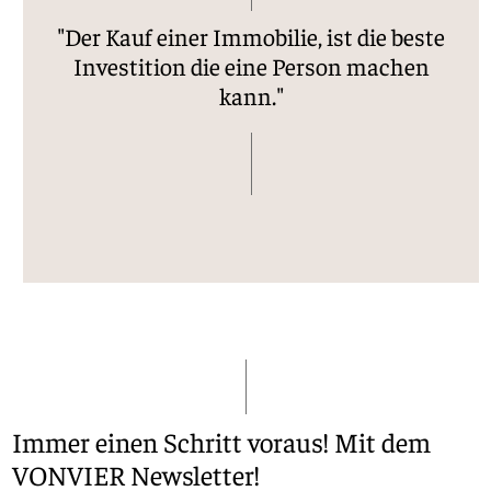
Ihre Kontaktdaten werden zum Zweck der
gespeichert. (
Datenschutzerklärung
).
Ihre Kontaktdaten werden zum Zweck der
Kontaktaufnahme im Rahmen dieser Anfrage
"Der Kauf einer Immobilie, ist die beste
Kontaktaufnahme im Rahmen dieser Anfrage
gespeichert. (
Datenschutzerklärung
).
gespeichert. (
Datenschutzerklärung
).
Investition die eine Person machen
kann."
*Pflichtfeld
*Pflichtfeld
*Pflichtfeld
Immer einen Schritt voraus! Mit dem
VONVIER Newsletter!