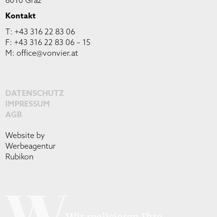
8010 Graz
Kontakt
T:
+43 316 22 83 06
F: +43 316 22 83 06 – 15
M:
office@vonvier.at
DATENSCHUTZ
IMPRESSUM
AGB
Website by
Werbeagentur
Rubikon
Wir realisieren Ihre