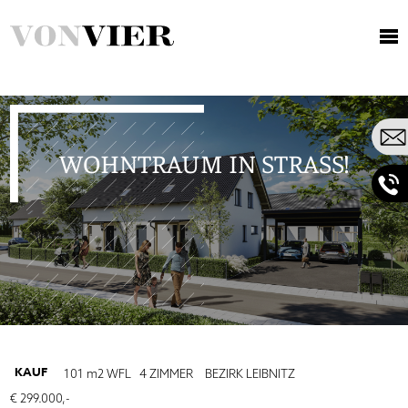
WOHNTRAUM IN STRASS!
WOHNTRAUM IN STRASS!
KAUF
101
m2
WFL
4 ZIMMER
BEZIRK LEIBNITZ
Ihre Kontaktdaten werden zum Zweck der
€ 299.000,-