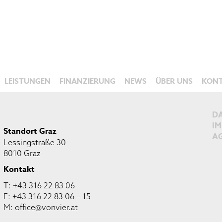
LEISTUNGEN
FINANZIERUNG
NEWS
ÜBER UNS
KON
D
I
Standort Graz
A
Lessingstraße 30
8010 Graz
Kontakt
T:
+43 316 22 83 06
F: +43 316 22 83 06 – 15
M:
office@vonvier.at