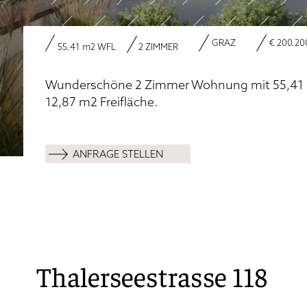
GRAZ
€ 200.200
55.41
m2
WFL
2 ZIMMER
Wunderschöne 2 Zimmer Wohnung mit 55,41 
12,87 m2 Freifläche.
ANFRAGE STELLEN
Thalerseestrasse 118