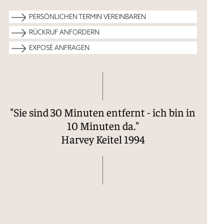
PERSÖNLICHEN TERMIN VEREINBAREN
RÜCKRUF ANFORDERN
EXPOSÈ ANFRAGEN
Ihre Kontaktdaten werden zum Zweck der
Kontaktaufnahme im Rahmen dieser Anfrage gespeichert.
Ihre Kontaktdaten werden zum Zweck der
Ihre Kontaktdaten werden zum Zweck der
(
Datenschutzerklärung
).
Kontaktaufnahme im Rahmen dieser Anfrage gespeichert.
"Sie sind 30 Minuten entfernt - ich bin in
Kontaktaufnahme im Rahmen dieser Anfrage gespeichert.
(
Datenschutzerklärung
).
(
Datenschutzerklärung
).
10 Minuten da."
Harvey Keitel 1994
*Pflichtfeld
*Pflichtfeld
*Pflichtfeld