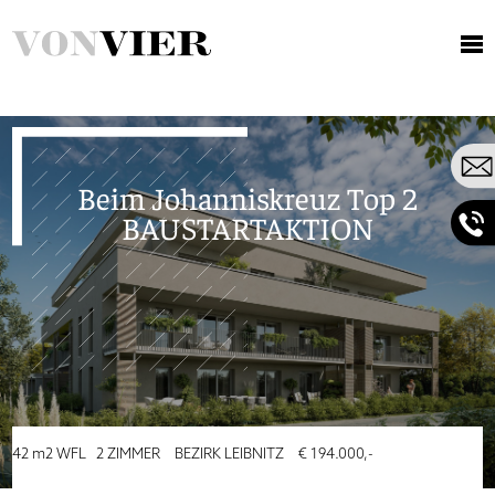
BEIM JOHANNISKREUZ TOP 2
BAUSTARTAKTION
Beim Johanniskreuz Top 2
BAUSTARTAKTION
42
m2
WFL
2 ZIMMER
BEZIRK LEIBNITZ
€ 194.000,-
Ihre Kontaktdaten werden zum Zweck der