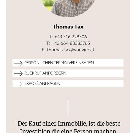
Thomas Tax
T: +43 316 228306
T: +43 664 88383765
E:
thomas.tax@vonvier.at
PERSÖNLICHEN TERMIN VEREINBAREN
RÜCKRUF ANFORDERN
EXPOSÈ ANFRAGEN
Ihre Kontaktdaten werden zum Zweck der
Kontaktaufnahme im Rahmen dieser Anfrage
Ihre Kontaktdaten werden zum Zweck der
gespeichert. (
Datenschutzerklärung
).
Ihre Kontaktdaten werden zum Zweck der
Kontaktaufnahme im Rahmen dieser Anfrage
"Der Kauf einer Immobilie, ist die beste
Kontaktaufnahme im Rahmen dieser Anfrage
gespeichert. (
Datenschutzerklärung
).
gespeichert. (
Datenschutzerklärung
).
Investition die eine Person machen