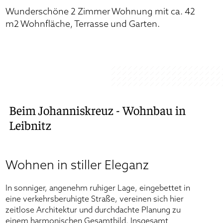
Kontaktaufnahme im Rahmen dieser Anfrage gespeichert.
Wunderschöne 2 Zimmer Wohnung mit ca. 42
(
Datenschutzerklärung
).
m2 Wohnfläche, Terrasse und Garten.
*Pflichtfeld
Beim Johanniskreuz - Wohnbau in
Leibnitz
Wohnen in stiller Eleganz
In sonniger, angenehm ruhiger Lage, eingebettet in
eine verkehrsberuhigte Straße, vereinen sich hier
zeitlose Architektur und durchdachte Planung zu
einem harmonischen Gesamtbild. Insgesamt